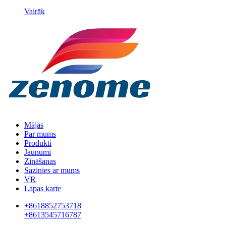
Vairāk
Mājas
Par mums
Produkti
Jaunumi
Zināšanas
Sazinies ar mums
VR
Lapas karte
+8618852753718
+8613545716787