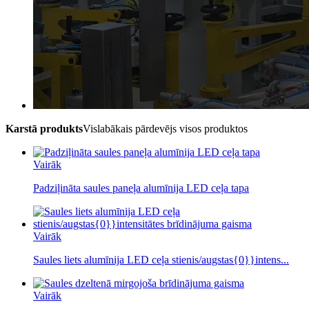
Karstā produkts
Vislabākais pārdevējs visos produktos
Vairāk
Padziļināta saules paneļa alumīnija LED ceļa tapa
Vairāk
Saules liets alumīnija LED ceļa stienis/augstas{0}}intens...
Vairāk