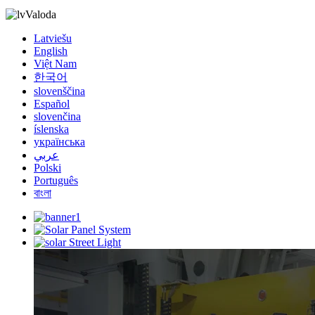
Valoda
Latviešu
English
Việt Nam
한국어
slovenščina
Español
slovenčina
íslenska
українська
عربي
Polski
Português
বাংলা