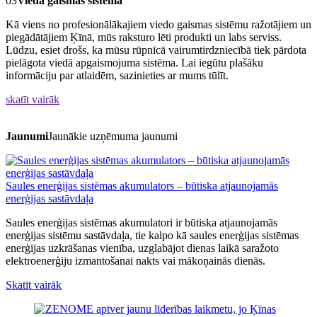
03
Viedā gaismas sistēma
Kā viens no profesionālākajiem viedo gaismas sistēmu ražotājiem un
piegādātājiem Ķīnā, mūs raksturo lēti produkti un labs serviss.
Lūdzu, esiet drošs, ka mūsu rūpnīcā vairumtirdzniecībā tiek pārdota
pielāgota viedā apgaismojuma sistēma. Lai iegūtu plašāku
informāciju par atlaidēm, sazinieties ar mums tūlīt.
skatīt vairāk
Jaunumi
Jaunākie uzņēmuma jaunumi
Saules enerģijas sistēmas akumulators – būtiska atjaunojamās
enerģijas sastāvdaļa
Saules enerģijas sistēmas akumulatori ir būtiska atjaunojamās
enerģijas sistēmu sastāvdaļa, tie kalpo kā saules enerģijas sistēmas
enerģijas uzkrāšanas vienība, uzglabājot dienas laikā saražoto
elektroenerģiju izmantošanai nakts vai mākoņainās dienās.
Skatīt vairāk