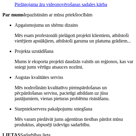
Pielāgojama āra videonovērošanas sadales kārba
Par mums
Iepazīstinām ar mūsu priekšrocībām
Apgaismojuma un shēmu dizains
Mēs esam profesionāli pielāgoti projekti klientiem, atbilstoši
vietējiem apstākļiem, atbilstoši garuma un platuma grādiem...
Projekta uzstādīšana
Mums ir eksporta projekti daudzās valstīs un reģionos, kas var
sniegt jums vērtīgu atsauces nozīmi.
Augstas kvalitātes serviss
Mēs nodrošinām kvalitatīvu pirmspārdošanas un
pēcpārdošanas servisu, pacietīgi atbildam uz jūsu
jautājumiem, vienas pieturas problēmu risināšanu.
Starpniekservera pakalpojumu sniegšana
Mēs varam piedāvāt jums aģentūras tiesības pārdot mūsu
produktus, abpusēji izdevīgu sadarbību.
LIETAS
Sadarbības lieta