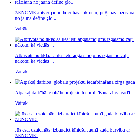
ZENOME aptver jaunu līderības laikmetu, jo Ķīnas ražošana
no jauna definē glo...
Vairāk
Atbrīvots no tīkla: saules ielu apgaismojums izgaismo zaļu
nākotni kā viedās ...
Vairāk
Atpakaļ darbībā: globālu projektu iedarbināšana zirga gadā
Vairāk
Jūs esat uzaicināts: izbaudiet ķīniešu Jaunā gada burvību ar
ZENOME!