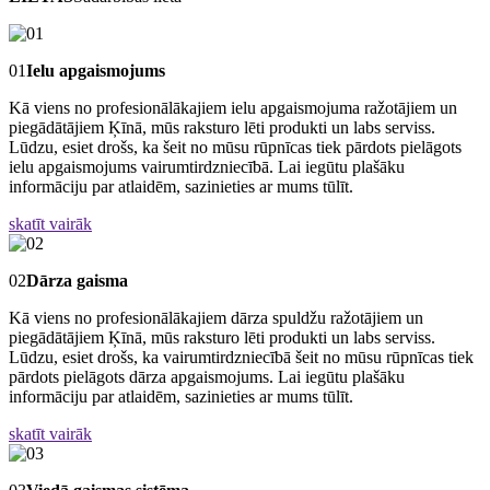
01
Ielu apgaismojums
Kā viens no profesionālākajiem ielu apgaismojuma ražotājiem un
piegādātājiem Ķīnā, mūs raksturo lēti produkti un labs serviss.
Lūdzu, esiet drošs, ka šeit no mūsu rūpnīcas tiek pārdots pielāgots
ielu apgaismojums vairumtirdzniecībā. Lai iegūtu plašāku
informāciju par atlaidēm, sazinieties ar mums tūlīt.
skatīt vairāk
02
Dārza gaisma
Kā viens no profesionālākajiem dārza spuldžu ražotājiem un
piegādātājiem Ķīnā, mūs raksturo lēti produkti un labs serviss.
Lūdzu, esiet drošs, ka vairumtirdzniecībā šeit no mūsu rūpnīcas tiek
pārdots pielāgots dārza apgaismojums. Lai iegūtu plašāku
informāciju par atlaidēm, sazinieties ar mums tūlīt.
skatīt vairāk