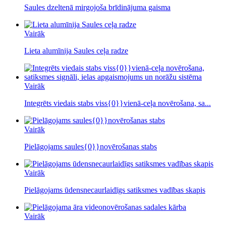
Saules dzeltenā mirgojoša brīdinājuma gaisma
Vairāk
Lieta alumīnija Saules ceļa radze
Vairāk
Integrēts viedais stabs viss{0}}vienā-ceļa novērošana, sa...
Vairāk
Pielāgojams saules{0}}novērošanas stabs
Vairāk
Pielāgojams ūdensnecaurlaidīgs satiksmes vadības skapis
Vairāk