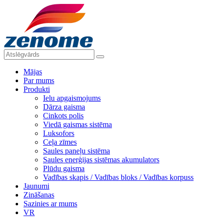
Mājas
Par mums
Produkti
Ielu apgaismojums
Dārza gaisma
Cinkots polis
Viedā gaismas sistēma
Luksofors
Ceļa zīmes
Saules paneļu sistēma
Saules enerģijas sistēmas akumulators
Plūdu gaisma
Vadības skapis / Vadības bloks / Vadības korpuss
Jaunumi
Zināšanas
Sazinies ar mums
VR